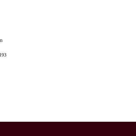
om
-193