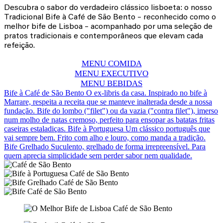
Descubra o sabor do verdadeiro clássico lisboeta: o nosso
Tradicional Bife à Café de São Bento – reconhecido como o
melhor bife de Lisboa – acompanhado por uma seleção de
pratos tradicionais e contemporâneos que elevam cada
refeição.
MENU COMIDA
MENU EXECUTIVO
MENU BEBIDAS
​Bife à Café de São Bento
O ex-libris da casa. Inspirado no bife à
Marrare, respeita a receita que se manteve inalterada desde a nossa
fundação. Bife do lombo ("filet") ou da vazia ("contra filet"), imerso
num molho de natas cremoso, perfeito para ensopar as batatas fritas
caseiras estaladiças.
Bife à Portuguesa
Um clássico português que
vai sempre bem. Frito com alho e louro, como manda a tradição.
Bife Grelhado
Suculento, grelhado de forma irrepreensível. Para
quem aprecia simplicidade sem perder sabor nem qualidade.