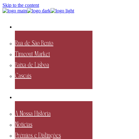
Skip to the content
Restaurantes
Rua de São Bento
Timeout Market
Baixa de Lisboa
Cascais
Destaques
A Nossa História
Notícias
Prémios e Distinções